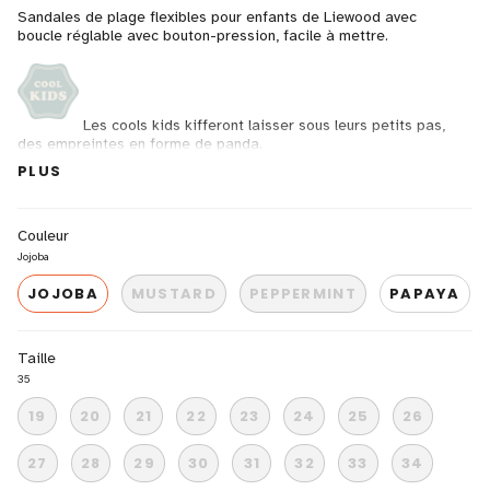
Sandales de plage flexibles pour enfants de Liewood avec
boucle réglable avec bouton-pression, facile à mettre.
Les cools kids kifferont laisser sous leurs petits pas,
des empreintes en forme de panda.
Matériel : 100% PVC sans
produits chimiques nocifs
PLUS
Du 19 au 35
Couleur
Jojoba
JOJOBA
MUSTARD
PEPPERMINT
PAPAYA
Taille
35
19
20
21
22
23
24
25
26
27
28
29
30
31
32
33
34