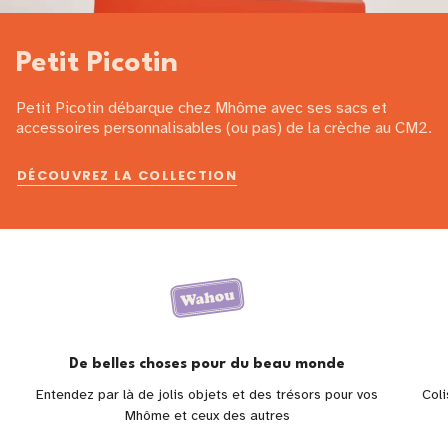
Petit Picotin
Petit Picotin débarque chez Mhôme avec ses sacs et
accessoires personnalisables (ou pas) de la crèche au CM2.
DÉCOUVREZ LA COLLECTION
De belles choses pour du beau monde
Entendez par là de jolis objets et des trésors pour vos
Coli
Mhôme et ceux des autres