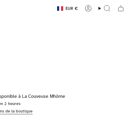
EUR €
Devise
Compte
Recherche
isponible à
La Couveuse Mhôme
en 2 heures
ons de la boutique