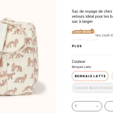
Sac de voyage de chez
velours idéal pour les 
sac à langer
les cool 
motifs so cool'
PLUS
H 27 cm - L 44 cm
Hanse de 29 cm
Couleur
Bengale Latte
BENGALE LATTE
COEUR BLEU ROYA
1