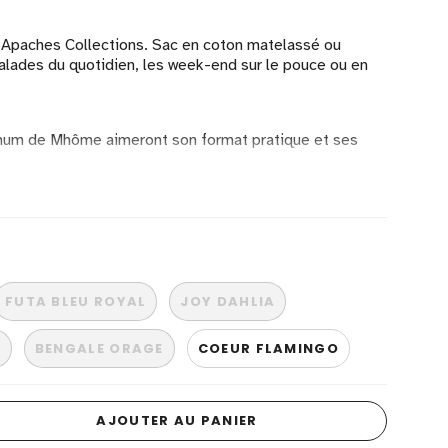
 Apaches Collections. Sac en coton matelassé ou
balades du quotidien, les week-end sur le pouce ou en
mum de Mhôme aimeront son format pratique et ses
 - L 21 cm
FUTA BLEU ROYAL
JOY DAHLIA
L
BENGALE ORAGE
COEUR FLAMINGO
AJOUTER AU PANIER