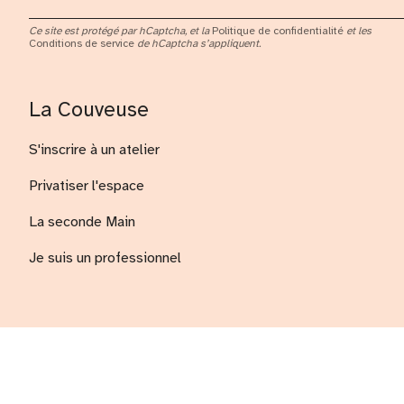
Ce site est protégé par hCaptcha, et la
Politique de confidentialité
et les
Conditions de service
de hCaptcha s’appliquent.
La Couveuse
S'inscrire à un atelier
Privatiser l'espace
La seconde Main
Je suis un professionnel
© La couveuse Mhôme 2026
Commerce électronique propulsé 