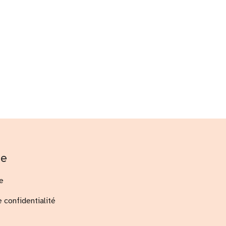
me
e
e confidentialité