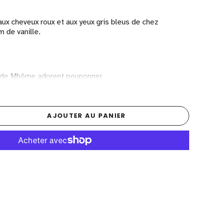
 aux cheveux roux et aux yeux gris bleus de chez
 de vanille.
s de Mhôme adorent pouponner
ut
phtalates.
AJOUTER AU PANIER
.
ne