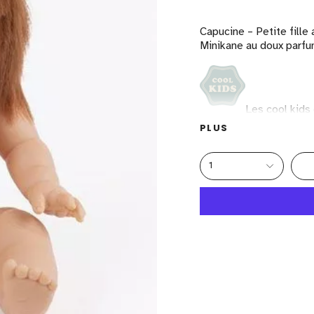
Capucine – Petite fille
Minikane au doux parfum
Les cool kid
PLUS
34cm
Ne tient pas debo
Composition sans 
1
A partir de 10 mois
Fabriqué en Espag