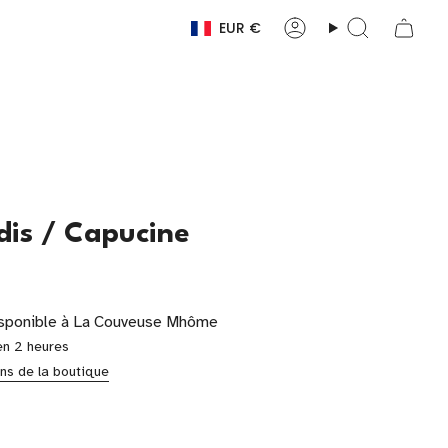
EUR €
Devise
Compte
Recherche
is / Capucine
isponible à
La Couveuse Mhôme
en 2 heures
ons de la boutique