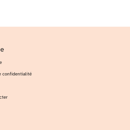
me
e
e confidentialité
cter