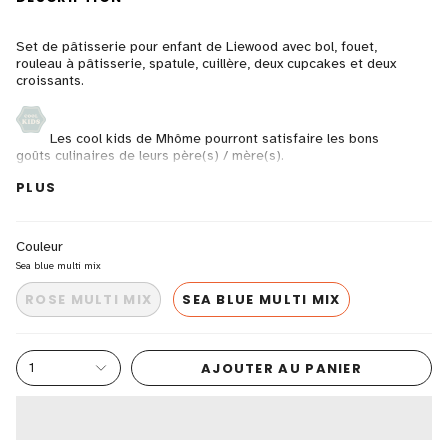
Set de pâtisserie pour enfant de Liewood avec bol, fouet,
rouleau à pâtisserie, spatule, cuillère, deux cupcakes et deux
croissants.
Les cool kids de Mhôme pourront satisfaire les bons
goûts culinaires de leurs père(s) / mère(s).
Matériel bois de hêtre et
MDF
PLUS
Marquage CE
Couleur
Sea blue multi mix
ROSE MULTI MIX
SEA BLUE MULTI MIX
AJOUTER AU PANIER
1