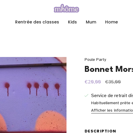
Rentrée des classes
Kids
Mum
Home
Poule Party
Bonnet Mor
Prix
€20,00
€35,00
régulier
Service de retrait d
Habituellement prête 
Afficher les informati
DESCRIPTION