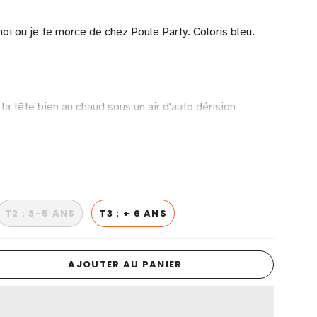
i ou je te morce de chez Poule Party. Coloris bleu.
la tête bien au chaud sous un air d'auto dérision
ique certifié GOTS
al
T2 : 3-5 ANS
T3 : + 6 ANS
AJOUTER AU PANIER