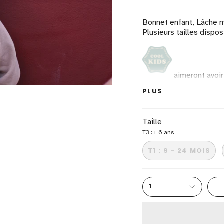
Bonnet enfant, Lâche mo
Plusieurs tailles dispos
aimeront avoir 
100% coton biolog
PLUS
fabriqué au portug
Taille
T3 : + 6 ans
T1 : 9 - 24 MOIS
1