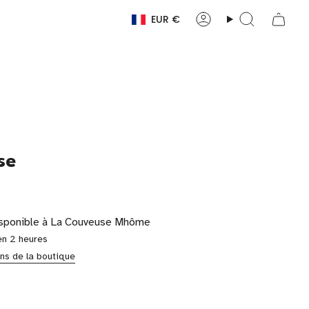
EUR €
Devise
Compte
Recherche
se
isponible à
La Couveuse Mhôme
en 2 heures
ons de la boutique