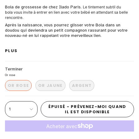
Bola de grossesse de chez Ilado Paris.
Le tintement subtil du
bola vous invite à entrer en lien avec votre bébé en attendant sa belle
rencontre.
Après la naissance, vous pourrez glisser votre Bola dans un
doudou qui deviendra un petit compagnon rassurant pour votre
nouveau-né en lui rappelant votre merveilleux lien.
PLUS
Les cool mum de Mhôme apprécie la
délicatesse de ce bijou.
Terminer
Garanti sans nickel -Marque française -Finition Or 18 carats
Or rose
ou Argent rhodié
OR ROSE
OR JAUNE
ARGENT
ÉPUISÉ - PRÉVENEZ-MOI QUAND
1
IL EST DISPONIBLE