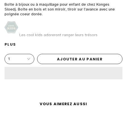
Boîte à bijoux ou à maquillage pour enfant de chez Konges
Sloedj. Boîte en bois et son miroir, tiroir sur l'avance avec une
poignée coeur dorée.
Les cool kids adoreront ranger leurs trésors
H: 24,5 x L: 25 x L: 15 cm
PLUS
Couleur "Sleet"
3 ans et +
AJOUTER AU PANIER
1
VOUS AIMEREZ AUSSI