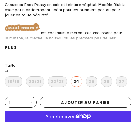
Chausson Easy Peasy en cuir et teinture végétal. Modèle Blublu
avec patin antidérapant, idéal pour les premiers pas ou pour
jouer en toute sécurité.
les cool mum aimeront ces chaussons pour
la maison, la créche, la nounou ou les premiers pas de leur
minis
PLUS
tanage végétal
colle à l'eau
sans chrome
Taille
24
18/19
20/21
22/23
24
25
26
27
AJOUTER AU PANIER
1