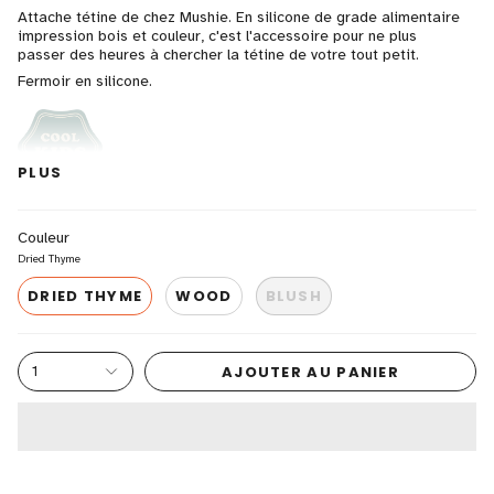
Attache tétine de chez Mushie. En silicone de grade alimentaire
impression bois et couleur, c'est l'accessoire pour ne plus
passer des heures à chercher la tétine de votre tout petit.
Fermoir en silicone.
PLUS
Les cool kids de Mhôme sont rassurer de savoir
que leur tétine est bien accrochée!
Couleur
Dried Thyme
DRIED THYME
WOOD
BLUSH
AJOUTER AU PANIER
1